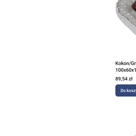
Kokon/Gn
100x60x1
Cena
89,54 zł
Do kosz