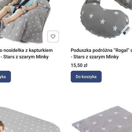
o nosidełka z kapturkiem
Poduszka podróżna ''Rogal'' d
- Stars z szarym Minky
- Stars z szarym Minky
Cena
15,50 zł
yka
Do koszyka