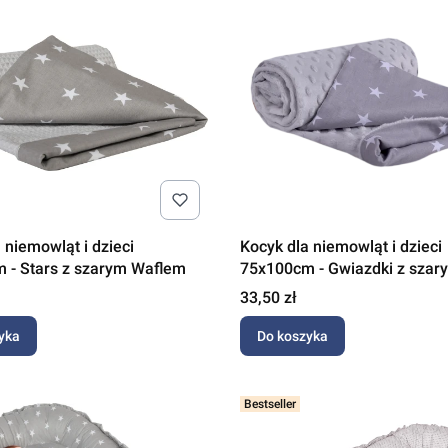
 niemowląt i dzieci
Kocyk dla niemowląt i dzieci
 - Stars z szarym Waflem
75x100cm - Gwiazdki z szar
Cena
33,50 zł
yka
Do koszyka
Bestseller