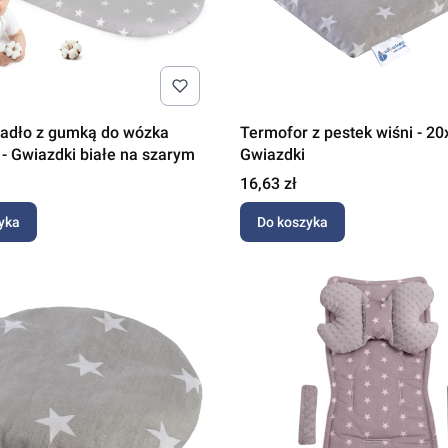
radło z gumką do wózka
Termofor z pestek wiśni - 2
- Gwiazdki białe na szarym
Gwiazdki
Cena
16,63 zł
yka
Do koszyka