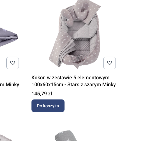
Kokon w zestawie 5 elementowym
ym Minky
100x60x15cm - Stars z szarym Minky
Cena
145,79 zł
Do koszyka