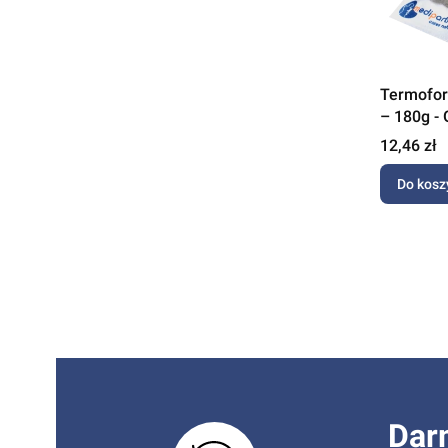
Termofor 
– 180g - 
Cena
12,46 zł
Do kosz
Dar