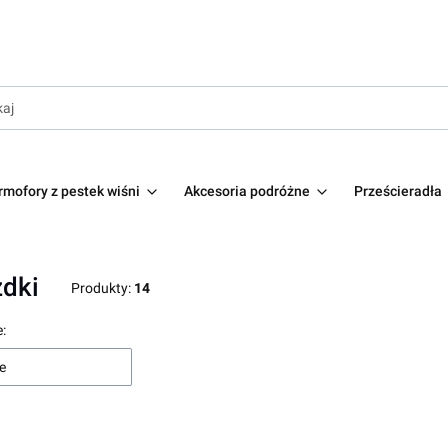
rmofory z pestek wiśni
Akcesoria podróżne
Prześcieradła
dki
Produkty:
14
produktów
:
e