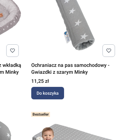
z wkładką
Ochraniacz na pas samochodowy -
ym Minky
Gwiazdki z szarym Minky
Cena
11,25 zł
Do koszyka
Bestseller