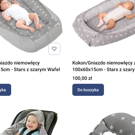
iazdo niemowlęcy
Kokon/Gniazdo niemowlęcy 
5cm - Stars z szarym Wafel
100x60x15cm - Stars z szar
Cena
100,00 zł
yka
Do koszyka