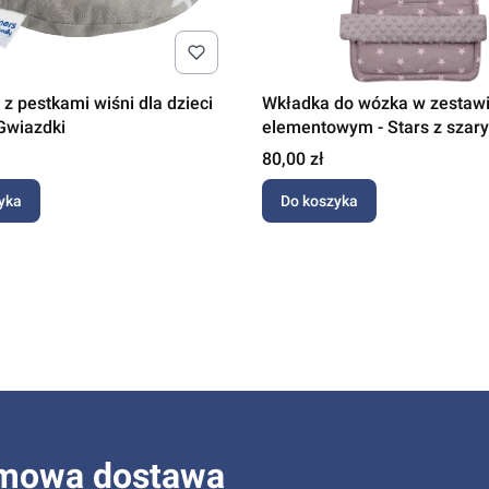
z pestkami wiśni dla dzieci
Wkładka do wózka w zestawi
Gwiazdki
elementowym - Stars z szar
Cena
80,00 zł
yka
Do koszyka
mowa dostawa