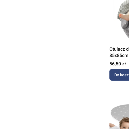
Otulacz d
85x85cm 
Cena
56,50 zł
Do kosz