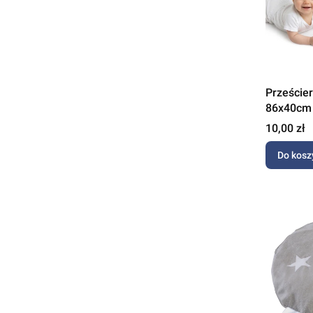
Przeście
86x40cm 
Cena
10,00 zł
Do kosz