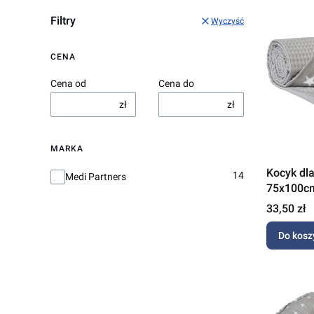
Filtry
Wyczyść
CENA
Cena od
Cena do
zł
zł
MARKA
Kocyk dla
Marka
14
Medi Partners
75x100cm
Cena
33,50 zł
Do kosz