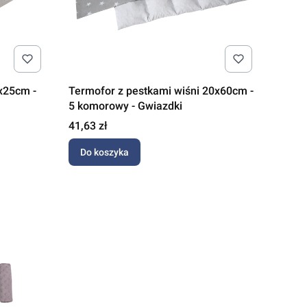
0x25cm -
Termofor z pestkami wiśni 20x60cm -
5 komorowy - Gwiazdki
Cena
41,63 zł
Do koszyka