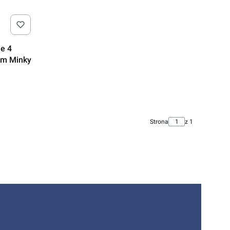
e 4
ym Minky
Strona
z 1