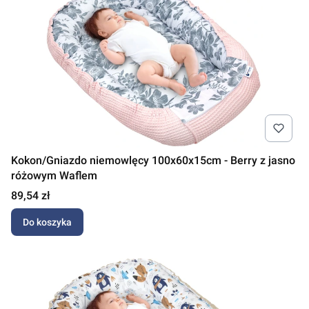
Kokon/Gniazdo niemowlęcy 100x60x15cm - Berry z jasno
różowym Waflem
Cena
89,54 zł
Do koszyka