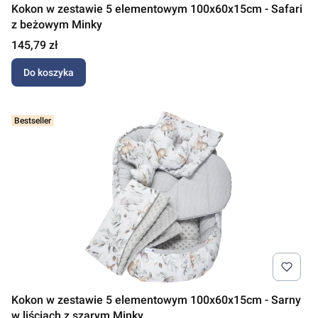
Kokon w zestawie 5 elementowym 100x60x15cm - Safari
z beżowym Minky
Cena
145,79 zł
Do koszyka
Bestseller
Kokon w zestawie 5 elementowym 100x60x15cm - Sarny
w liściach z szarym Minky