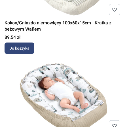
Kokon/Gniazdo niemowlęcy 100x60x15cm - Kratka z
beżowym Waflem
Cena
89,54 zł
Do koszyka