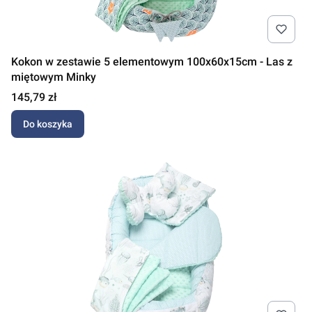
Kokon w zestawie 5 elementowym 100x60x15cm - Las z
miętowym Minky
Cena
145,79 zł
Do koszyka