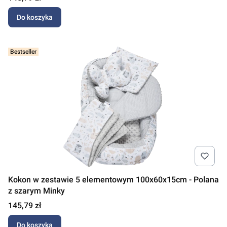
Do koszyka
Bestseller
Kokon w zestawie 5 elementowym 100x60x15cm - Polana
z szarym Minky
Cena
145,79 zł
Do koszyka