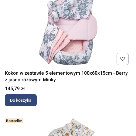
Kokon w zestawie 5 elementowym 100x60x15cm - Berry
z jasno różowym Minky
Cena
145,79 zł
Do koszyka
Bestseller