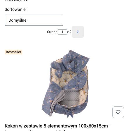
Lista produktów
Sortowanie:
Domyślne
Strona
z 2
Następne produkty
Bestseller
Kokon w zestawie 5 elementowym 100x60x15cm -