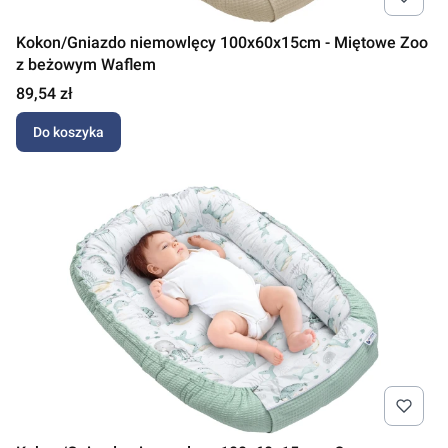
Kokon/Gniazdo niemowlęcy 100x60x15cm - Miętowe Zoo
z beżowym Waflem
Cena
89,54 zł
Do koszyka