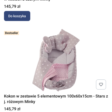
Cena
145,79 zł
Do koszyka
Bestseller
Kokon w zestawie 5 elementowym 100x60x15cm - Stars z
j. różowym Minky
Cena
145,79 zł