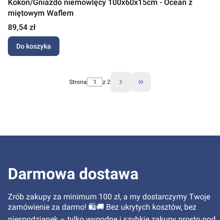
Kokon/Gniazdo niemowlęcy 100x60x15cm - Ocean z
miętowym Waflem
Cena
89,54 zł
Do koszyka
Strona
z 2
Przejdź do ostatniej stro
Darmowa dostawa
Zrób zakupy za minimum 100 zł, a my dostarczymy Twoje
zamówienie za darmo! 🛍️🚚 Bez ukrytych kosztów, bez
niespodzianek – tylko wygodne i szybkie zakupy prosto pod