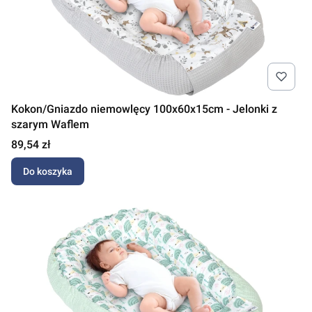
Kokon/Gniazdo niemowlęcy 100x60x15cm - Jelonki z
szarym Waflem
Cena
89,54 zł
Do koszyka