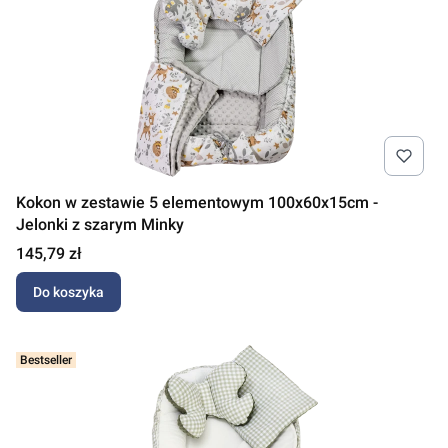
Kokon w zestawie 5 elementowym 100x60x15cm -
Jelonki z szarym Minky
Cena
145,79 zł
Do koszyka
Bestseller