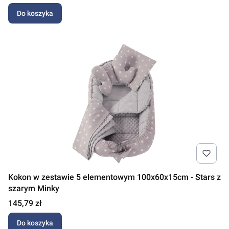
Do koszyka
Kokon w zestawie 5 elementowym 100x60x15cm - Stars z
szarym Minky
Cena
145,79 zł
Do koszyka