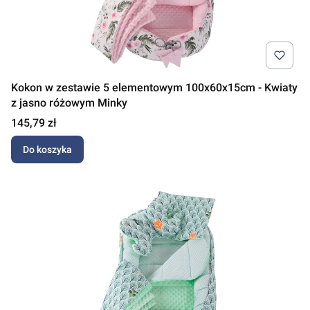
Kokon w zestawie 5 elementowym 100x60x15cm - Kwiaty
z jasno różowym Minky
Cena
145,79 zł
Do koszyka