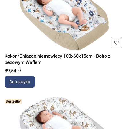
Kokon/Gniazdo niemowlęcy 100x60x15cm - Boho z
beżowym Waflem
Cena
89,54 zł
Do koszyka
Bestseller