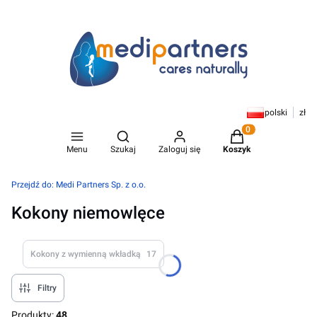
polski
zł
Otwórz wyszukiwarkę
Produkty w koszyk
Menu
Szukaj
Zaloguj się
Koszyk
Przejdź do:
Medi Partners Sp. z o.o.
Kokony niemowlęce
Kokony z wymienną wkładką
17
Filtry
Produkty:
48