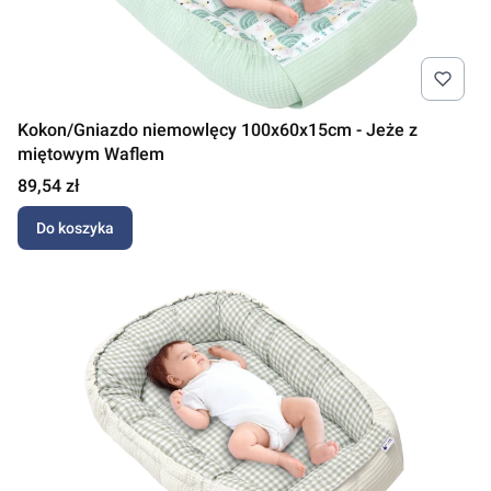
Kokon/Gniazdo niemowlęcy 100x60x15cm - Jeże z
miętowym Waflem
Cena
89,54 zł
Do koszyka