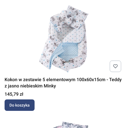
Kokon w zestawie 5 elementowym 100x60x15cm - Teddy
z jasno niebieskim Minky
Cena
145,79 zł
Do koszyka