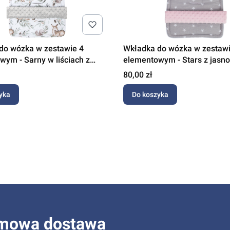
do wózka w zestawie 4
Wkładka do wózka w zestawi
wym - Sarny w liściach z
elementowym - Stars z jasno
inky
różowym Minky
Cena
80,00 zł
yka
Do koszyka
mowa dostawa