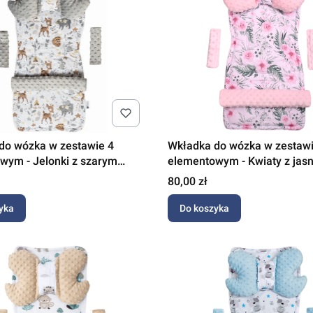
do wózka w zestawie 4
Wkładka do wózka w zestawi
wym - Jelonki z szarym
elementowym - Kwiaty z jas
różowym Minky
Cena
80,00 zł
yka
Do koszyka