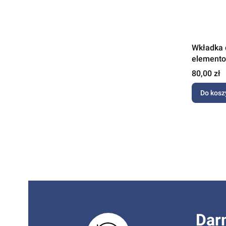
Wkładka 
elemento
szarym M
Cena
80,00 zł
Do kosz
Dar