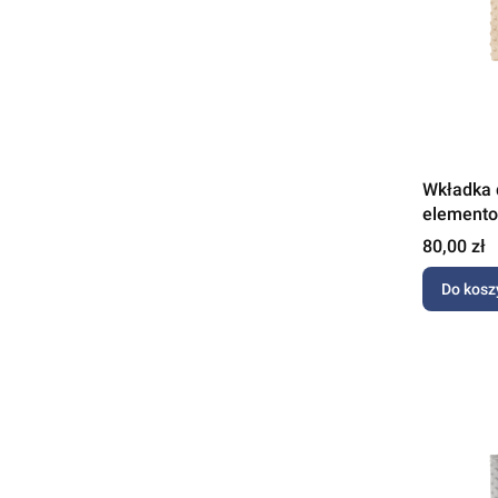
Wkładka 
elemento
beżowym
Cena
80,00 zł
Do kosz