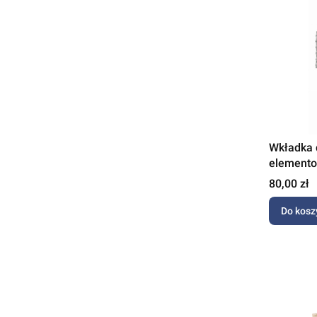
Wkładka 
elemento
Minky
Cena
80,00 zł
Do kosz