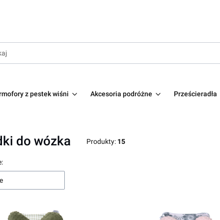
rmofory z pestek wiśni
Akcesoria podróżne
Prześcieradła
ki do wózka
Produkty:
15
produktów
:
e