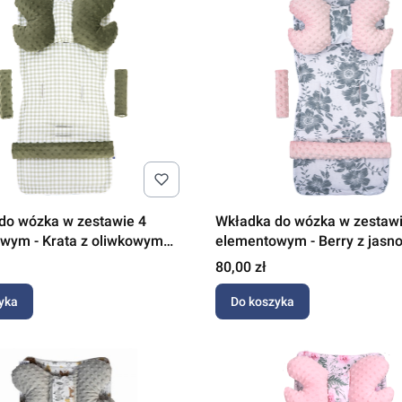
do wózka w zestawie 4
Wkładka do wózka w zestawi
wym - Krata z oliwkowym
elementowym - Berry z jasn
różowym Minky
Cena
80,00 zł
yka
Do koszyka