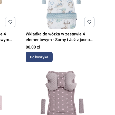
e 4
Wkładka do wózka w zestawie 4
żowym
elementowym - Sarny i Jeż z jasno
niebieskim Minky
Cena
80,00 zł
Do koszyka