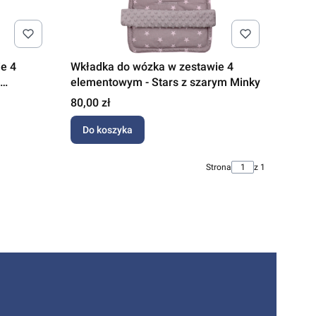
e 4
Wkładka do wózka w zestawie 4
elementowym - Stars z szarym Minky
Cena
80,00 zł
Do koszyka
Strona
z 1