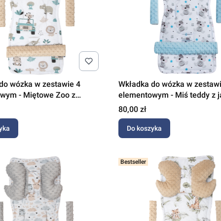
do wózka w zestawie 4
Wkładka do wózka w zestawi
wym - Miętowe Zoo z
elementowym - Miś teddy z 
 Minky
niebieski Minky
Cena
80,00 zł
yka
Do koszyka
Bestseller