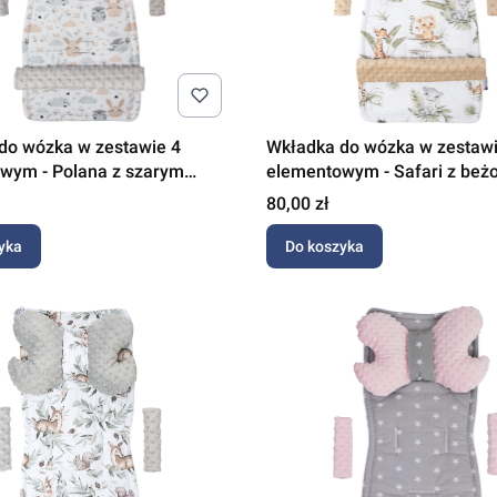
do wózka w zestawie 4
Wkładka do wózka w zestawi
wym - Polana z szarym
elementowym - Safari z be
Minky
Cena
80,00 zł
yka
Do koszyka