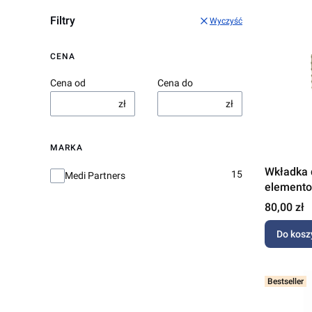
Filtry
Wyczyść
CENA
Cena od
Cena do
zł
zł
MARKA
Wkładka 
Marka
15
Medi Partners
elemento
Minky
Cena
80,00 zł
Do kosz
Bestseller