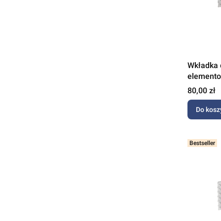
Wkładka 
elemento
Minky
Cena
80,00 zł
Do kosz
Bestseller