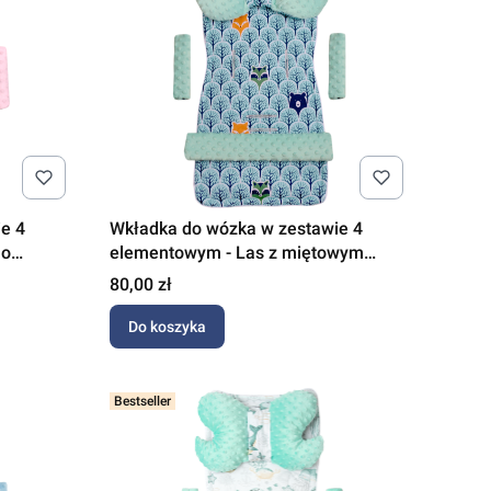
e 4
Wkładka do wózka w zestawie 4
no
elementowym - Las z miętowym
Minky
Cena
80,00 zł
Do koszyka
Bestseller