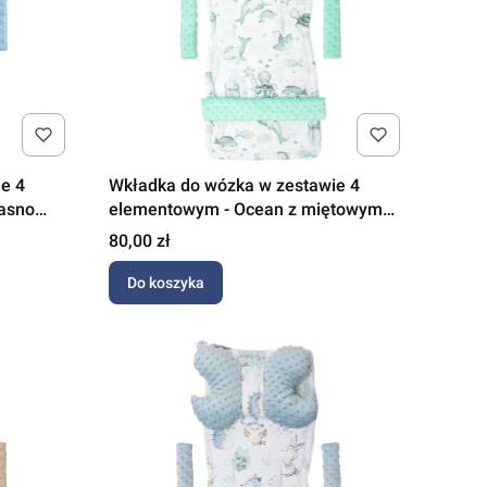
e 4
Wkładka do wózka w zestawie 4
jasno
elementowym - Ocean z miętowym
Minky
Cena
80,00 zł
Do koszyka