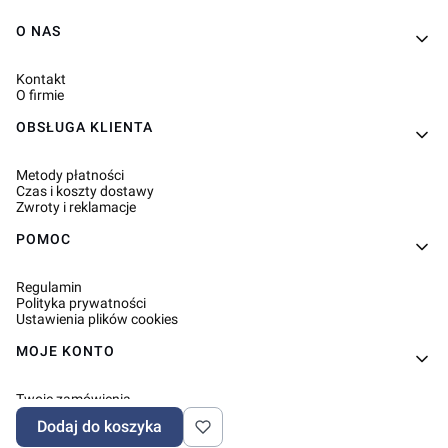
Linki w stopce
O NAS
Kontakt
O firmie
OBSŁUGA KLIENTA
Metody płatności
Czas i koszty dostawy
Zwroty i reklamacje
POMOC
Regulamin
Polityka prywatności
Ustawienia plików cookies
MOJE KONTO
Twoje zamówienia
Ustawienia konta
Dodaj do koszyka
Ulubione