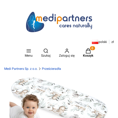
polski
zł
Otwórz wyszukiwarkę
Produkty w koszyk
Menu
Szukaj
Zaloguj się
Koszyk
Medi Partners Sp. z o.o.
Prześcieradła