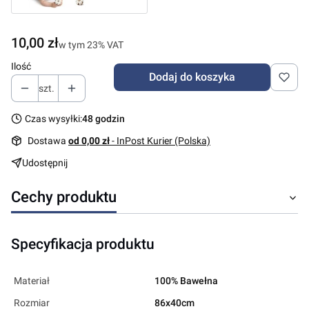
Cena
10,00 zł
w tym 23% VAT
w tym
23%
VAT
Ilość
Dodaj do koszyka
szt.
Czas wysyłki:
48 godzin
Dostawa
od 0,00 zł
- InPost Kurier (Polska)
Udostępnij
Cechy produktu
Specyfikacja produktu
Materiał
100% Bawełna
Rozmiar
86x40cm